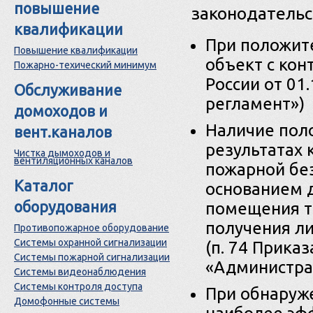
повышение
законодательс
квалификации
При положит
Повышение квалификации
объект с конт
Пожарно-техический минимум
России от 01
Обслуживание
регламент»)
домоходов и
Наличие пол
вент.каналов
результатах 
Чистка дымоходов и
вентиляционных каналов
пожарной бе
Каталог
основанием 
оборудования
помещения т
получения л
Противопожарное оборудование
Системы охранной сигнализации
(п. 74 Приказ
Системы пожарной сигнализации
«Администра
Системы видеонаблюдения
Системы контроля доступа
При обнаруж
Домофонные системы