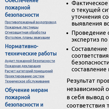
Обеспечение
Фактическое
пожарной
о текущей си
безопасности
уточнения с
Противопожарный водопровод
выявления в
Пожарные лестницы
Проведение 
Огнезащитная обработка
Фотолюм. планы эвакуации
экспертиз по
Нормативно-
Составление
технические работы
соответстви
Аудит пожарной безопасности
безопасности
Пожарная декларация
составление
Расчет категорий помещений
Проектирование систем
Результат про
Техническое обслуживание
независимой о
Обучение мерам
в себя вывод 
пожарной
безопасности и
соответствия 