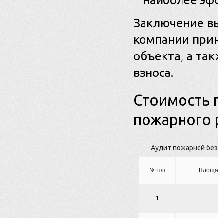
наиболее эф
Заключение вы
компании прин
объекта, а та
взноса.
Стоимость 
пожарного 
Аудит пожарной без
№ п/п
Площад
1