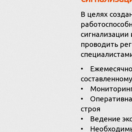
В целях созда
работоспособн
сигнализации 
проводить ре
специалистами
• Ежемесячное
составленному
• Мониторинг
• Оперативна
строя
• Ведение эк
• Необходимы