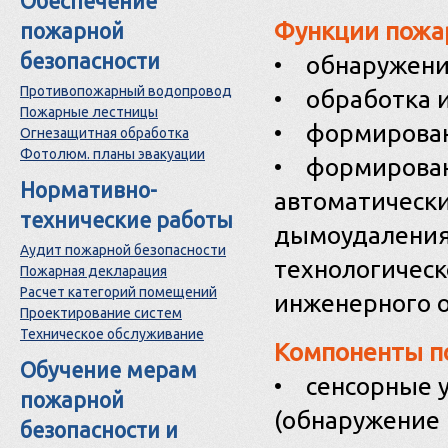
Обеспечение
Функции пожа
пожарной
безопасности
• обнаружени
Противопожарный водопровод
• обработка 
Пожарные лестницы
• формирован
Огнезащитная обработка
Фотолюм. планы эвакуации
• формирован
Нормативно-
автоматически
технические работы
дымоудаления,
Аудит пожарной безопасности
технологическ
Пожарная декларация
Расчет категорий помещений
инженерного о
Проектирование систем
Техническое обслуживание
Компоненты п
Обучение мерам
• сенсорные у
пожарной
(обнаружение 
безопасности и