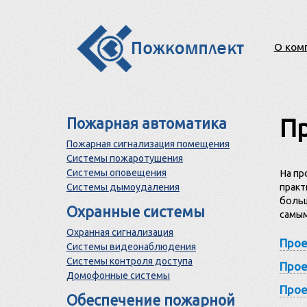
О ком
Пр
Пожарная автоматика
Пожарная сигнализация помещения
Системы пожаротушения
Системы оповещения
На пр
Системы дымоудаления
практ
больш
Охранные системы
самым
Охранная сигнализация
Прое
Системы видеонаблюдения
Системы контроля доступа
Прое
Домофонные системы
Прое
Обеспечение пожарной